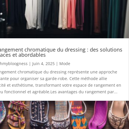
angement chromatique du dressing : des solutions
caces et abordables
hmybloogness
|
Juin 4, 2025
|
Mode
angement chromatique du dressing représente une approche
ante pour organiser sa garde-robe. Cette méthode allie
cité et esthétisme, transformant votre espace de rangement en
eu fonctionnel et agréable.Les avantages du rangement par...