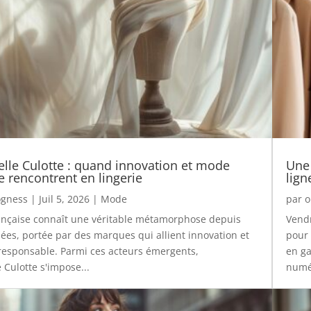
le Culotte : quand innovation et mode
Une
e rencontrent en lingerie
lign
gness
|
Juil 5, 2026
|
Mode
par
o
rançaise connaît une véritable métamorphose depuis
Vendr
es, portée par des marques qui allient innovation et
pour 
esponsable. Parmi ces acteurs émergents,
en ga
Culotte s'impose...
numér