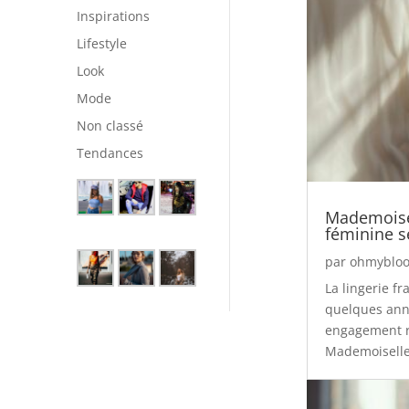
Inspirations
Lifestyle
Look
Mode
Non classé
Tendances
Mademoisel
féminine s
par
ohmybloo
La lingerie f
quelques anné
engagement r
Mademoiselle 