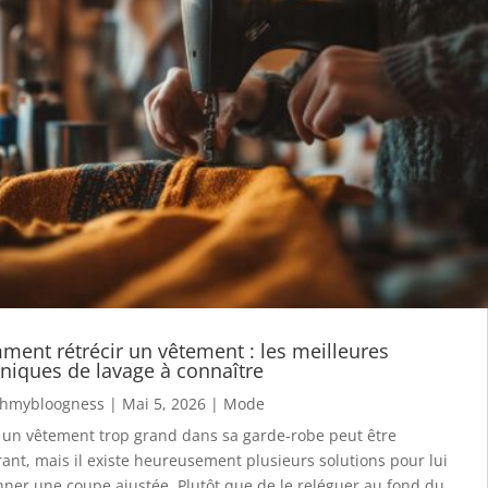
ent rétrécir un vêtement : les meilleures
niques de lavage à connaître
hmybloogness
|
Mai 5, 2026
|
Mode
 un vêtement trop grand dans sa garde-robe peut être
rant, mais il existe heureusement plusieurs solutions pour lui
ner une coupe ajustée. Plutôt que de le reléguer au fond du