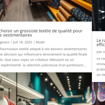
oisir un grossiste textile de qualité pour
s vestimentaires
Le r
gness
|
Juil 18, 2025
|
Mode
effi
 fournisseur textile adapté à vos besoins vestimentaires
par
o
e décision qui influencera directement la qualité finale
Le r
ts. Que vous soyez un créateur débutant ou un
innov
 expérimenté, la sélection judicieuse d'un partenaire...
prati
un li