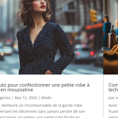
tuto pour confectionner une petite robe à
Comm
e en mousseline
tech
gness
|
Mai 12, 2026
|
Mode
par
o
is demeure un incontournable de la garde-robe
Avoir
versant les décennies sans jamais perdre de son
frust
ctionner soi-même une petite robe fluide en
redon