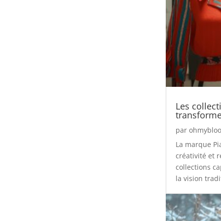
Les collect
transforme
par
ohmybloo
La marque Pia
créativité et
collections c
la vision trad