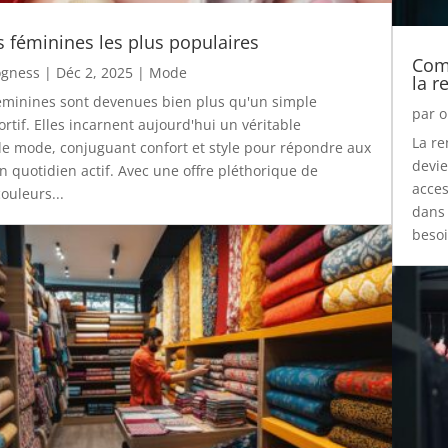
s féminines les plus populaires
Comm
gness
|
Déc 2, 2025
|
Mode
la r
éminines sont devenues bien plus qu'un simple
par
o
rtif. Elles incarnent aujourd'hui un véritable
La re
 mode, conjuguant confort et style pour répondre aux
devie
n quotidien actif. Avec une offre pléthorique de
acces
ouleurs...
dans 
besoi