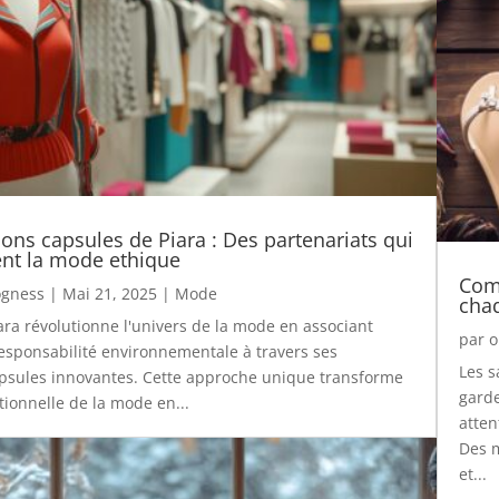
ions capsules de Piara : Des partenariats qui
nt la mode ethique
Com
gness
|
Mai 21, 2025
|
Mode
cha
ra révolutionne l'univers de la mode en associant
par
o
 responsabilité environnementale à travers ses
Les 
apsules innovantes. Cette approche unique transforme
garde
itionnelle de la mode en...
atten
Des m
et...