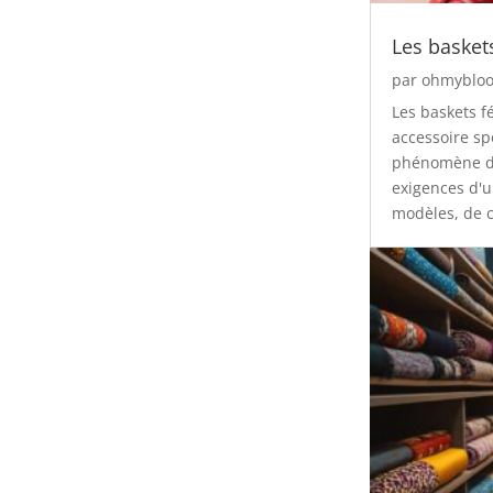
Les basket
par
ohmybloo
Les baskets f
accessoire spo
phénomène de
exigences d'u
modèles, de c