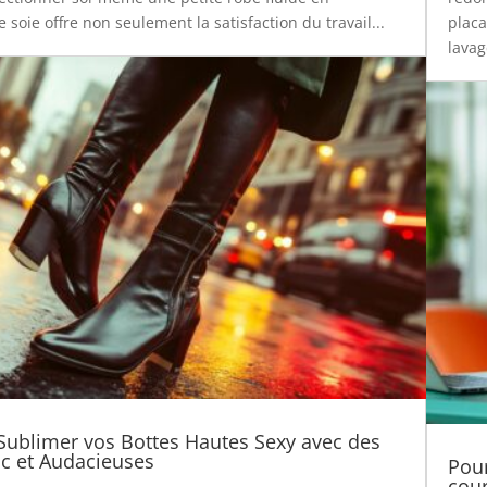
soie offre non seulement la satisfaction du travail...
placa
lavag
ublimer vos Bottes Hautes Sexy avec des
c et Audacieuses
Pour
cour