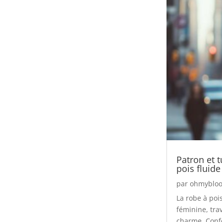
Patron et 
pois fluid
par
ohmybloo
La robe à po
féminine, tra
charme. Confe