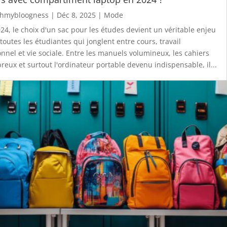
hmybloogness
|
Déc 8, 2025
|
Mode
24, le choix d'un sac pour les études devient un véritable enjeu
toutes les étudiantes qui jonglent entre cours, travail
nnel et vie sociale. Entre les manuels volumineux, les cahiers
eux et surtout l'ordinateur portable devenu indispensable, il...