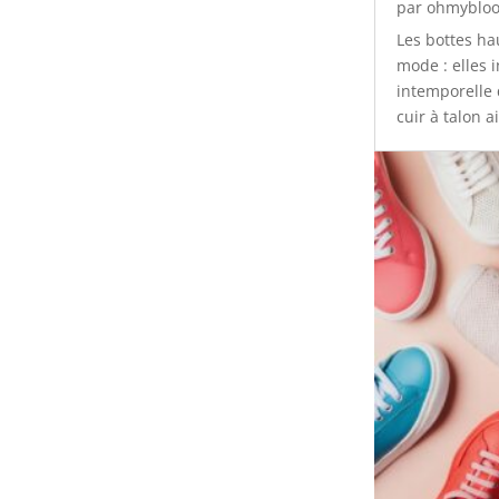
par
ohmybloo
Les bottes ha
mode : elles 
intemporelle 
cuir à talon a