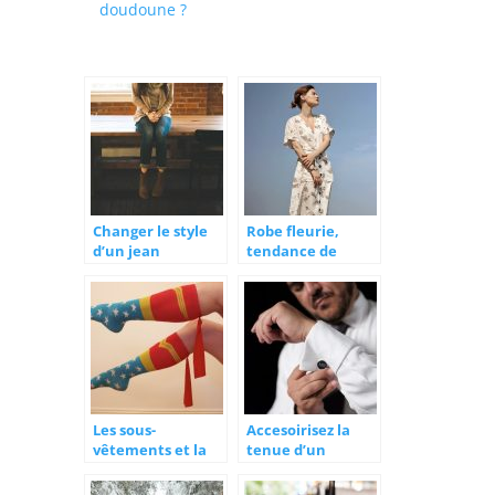
doudoune ?
Changer le style
Robe fleurie,
d’un jean
tendance de
l’année
Les sous-
Accesoirisez la
vêtements et la
tenue d’un
mode, une partie
homme: idees et
de notre
conseils