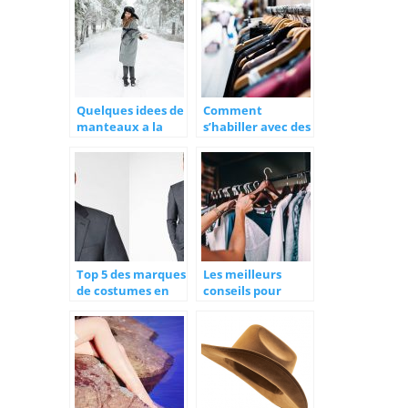
originalité ?
Quelques idees de
Comment
manteaux a la
s’habiller avec des
mode pour l’hiver
rondeurs ?
Top 5 des marques
Les meilleurs
de costumes en
conseils pour
2022.
remplir votre
dressing en un
temps record !