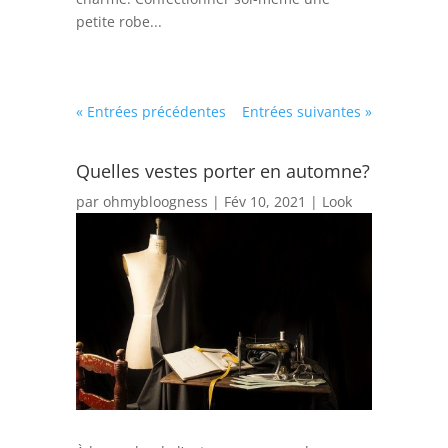
petite robe...
« Entrées précédentes
Entrées suivantes »
Quelles vestes porter en automne?
par
ohmybloogness
|
Fév 10, 2021
|
Look