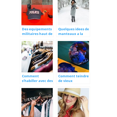
Des equipements
Quelques idees de
militaires haut de
manteaux a la
gamme pour les
mode pour l’hiver
agents de securite
Comment
Comment teindre
s’habiller avec des
de vieux
rondeurs ?
vetements a l’aide
d’un machine?