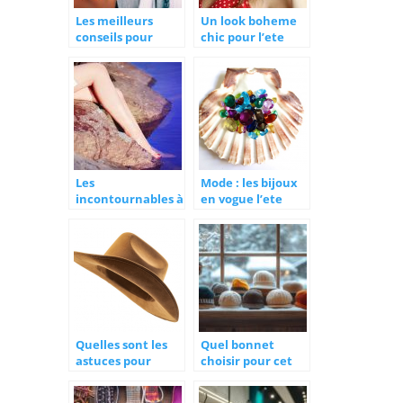
Les meilleurs
Un look boheme
conseils pour
chic pour l’ete
remplir votre
2022
dressing en un
temps record !
Les
Mode : les bijoux
incontournables à
en vogue l’ete
adopter dans son
2022
dressing cet été
Quelles sont les
Quel bonnet
astuces pour
choisir pour cet
choisir son
hiver ? Les
chapeau de
meilleurs bonnets