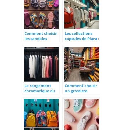
cowboy ?
anti-UV pour skier
Comment choisir
Les collections
les sandales
capsules de Piara :
femme idéales
Des partenariats
pour chaque
qui transforment
occasion
la mode ethique
Le rangement
Comment choisir
chromatique du
un grossiste
dressing : des
textile de qualité
solutions
pour vos besoins
efficaces et
vestimentaires
abordables