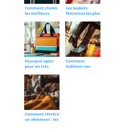
Comment choisir
Les baskets
les meilleurs
féminines les plus
cartables et sacs
populaires
pour la rentrée
scolaire ?
Pourquoi opter
Comment
pour un très
Sublimer vos
grand sac à main
Bottes Hautes
de cours avec
Sexy avec des
compartiment
Tenues Chic et
laptop en 2024 ?
Audacieuses
Comment rétrécir
un vêtement : les
meilleures
techniques de